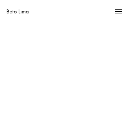
Beto Lima